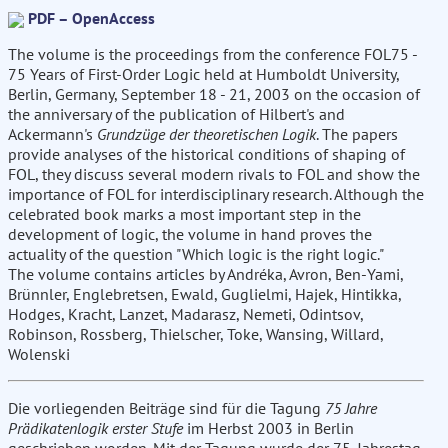
PDF – OpenAccess
The volume is the proceedings from the conference FOL75 -
75 Years of First-Order Logic held at Humboldt University,
Berlin, Germany, September 18 - 21, 2003 on the occasion of
the anniversary of the publication of Hilbert's and
Ackermann's
Grundzüge der theoretischen Logik
. The papers
provide analyses of the historical conditions of shaping of
FOL, they discuss several modern rivals to FOL and show the
importance of FOL for interdisciplinary research. Although the
celebrated book marks a most important step in the
development of logic, the volume in hand proves the
actuality of the question "Which logic is the right logic."
The volume contains articles by Andréka, Avron, Ben-Yami,
Brünnler, Englebretsen, Ewald, Guglielmi, Hajek, Hintikka,
Hodges, Kracht, Lanzet, Madarasz, Nemeti, Odintsov,
Robinson, Rossberg, Thielscher, Toke, Wansing, Willard,
Wolenski
Die vorliegenden Beiträge sind für die Tagung
75 Jahre
Prädikatenlogik erster Stufe
im Herbst 2003 in Berlin