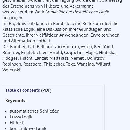
geschrieben worden. Mit der Tagung wurde der 75. Jahrestag
des Erscheinens von Hilberts und Ackermanns
wegweisendem Werk
Grundzüge der theoretischen Logik
begangen.
Im Ergebnis entstand ein Band, der eine Reflexion über die
klassische Logik, eine Diskussion ihrer Grundlagen und
Geschichte, ihrer vielfältigen Anwendungen, Erweiterungen
und Alternativen enthält.
Der Band enthalt Beiträge von Andréka, Avron, Ben-Yami,
Brünnler, Englebretsen, Ewald, Guglielmi, Hajek, Hintikka,
Hodges, Kracht, Lanzet, Madarasz, Nemeti, Odintsov,
Robinson, Rossberg, Thielscher, Toke, Wansing, Willard,
Wolenski
Table of contents
(PDF)
Keywords:
automatisches Schließen
Fuzzy Logik
Hilbert
konstruktive Logik