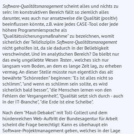
Software-Qualitätsmanagement
scheint alles und nichts zu
sein: Im konstruktiven Bereich fällt so ziemlich alles
darunter, was auch nur ansatzweise die Qualität (positiv)
beeinflussen könnte, z.B. wäre jedes CASE-Tool oder jede
höhere Programmiersprache als
"Qualitätssicherungsmaßnahme" zu bezeichnen, womit
sicherlich der Teildisziplin
Software-Qualitätsmanagement
nicht geholfen ist, da sie dadurch in der Beliebigkeit
verschwindet. Und im analytischen Bereich? Da bleibt nur
das ewig ungeliebte Wesen
Testen
, welches sich nur
langsam vom Boden, an dem es lange Zeit lag, zu erheben
vermag. An dieser Stelle müsste nun eigentlich das alt
bewährte "Schönreden" beginnen: "Es ist alles nicht so
schlimm", "und wenn es schlimm sein sollte, es wird
sicherlich bald besser", "die Menschen lernen von den
Fehlern der Vergangenheit", "Qualität setzt sich durch - auch
in der IT-Branche", "die Erde ist eine Scheibe".
Nach dem "Maut-Debakel" mit Toll-Collect und dem
hürdenreichen Web-Auftritt der Bundesagentur für Arbeit
scheint die Frage berechtigt: Kann es überhaupt ein
Software-Projektmanagement geben, welches in der Lage