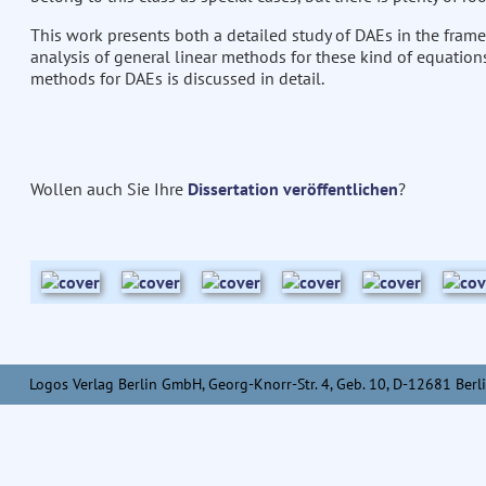
This work presents both a detailed study of DAEs in the fram
analysis of general linear methods for these kind of equation
methods for DAEs is discussed in detail.
Wollen auch Sie Ihre
Dissertation veröffentlichen
?
Logos Verlag Berlin GmbH, Georg-Knorr-Str. 4, Geb. 10, D-12681 Berli