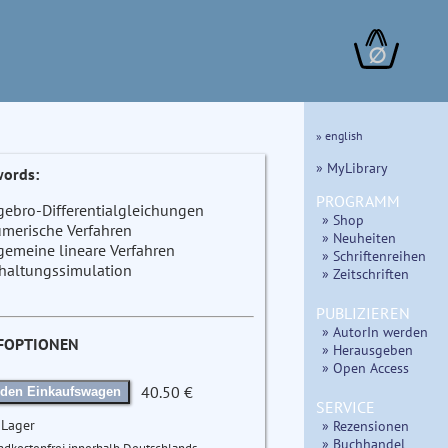
∅
» english
» MyLibrary
ords:
PROGRAMM
gebro-Differentialgleichungen
» Shop
merische Verfahren
» Neuheiten
gemeine lineare Verfahren
» Schriftenreihen
haltungssimulation
» Zeitschriften
PUBLIZIEREN
» AutorIn werden
FOPTIONEN
» Herausgeben
» Open Access
40.50 €
 den Einkaufswagen
SERVICE
 Lager
» Rezensionen
» Buchhandel