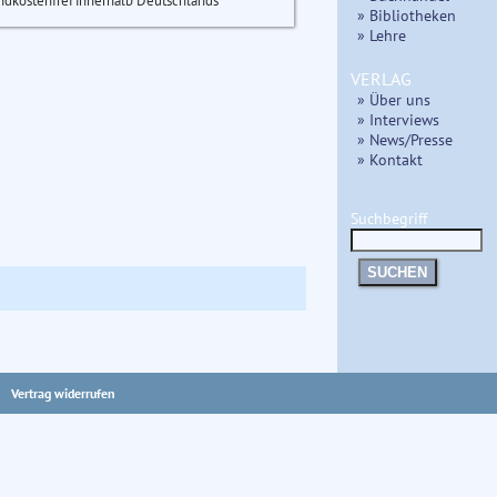
ndkostenfrei innerhalb Deutschlands
» Bibliotheken
» Lehre
VERLAG
» Über uns
» Interviews
» News/Presse
» Kontakt
Suchbegriff
SUCHEN
Vertrag widerrufen