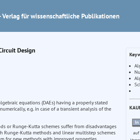
 Verlag für wissenschaftliche Publikationen
Circuit Design
Keyw
Al
Nu
Al
Sc
l algebraic equations (DAEs) having a properly stated
KAU
merically, e.g. in case of a transient analysis of the
In
ods or Runge-Kutta schemes suffer from disadvantages
oth Runge-Kutta methods and linear multistep schemes
auf
 room for new methods with improved properties.