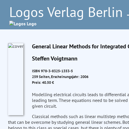
Logos Verlag Berlin
–
General Linear Methods for Integrated 
Steffen Voigtmann
ISBN 978-3-8325-1353-5
259 Seiten, Erscheinungsjahr: 2006
Preis: 40.50 €
Modelling electrical circuits leads to differentia
leading term. These equations need to be solved nu
given circuit.
Classical methods such as linear multistep meth
that can be overcome by studying general linear schemes. B
belong to this class as special cases, but there is plenty of