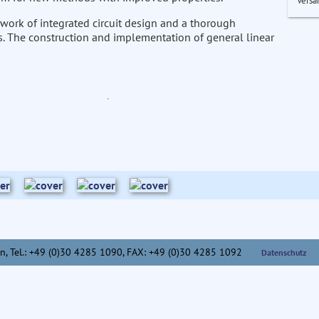
Versa
ework of integrated circuit design and a thorough
s. The construction and implementation of general linear
n,
Tel.: +49 (0)30 4285 1090, FAX: +49 (0)30 4285 1092
Datenschutz