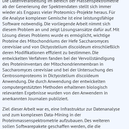
Die Datenverarbeitung im Bereich der Massenspektrometrie
ab der Generierung der Spektrendaten stellt sich immer
wieder als Engpass vieler Proteomics-Projekte heraus. Für
die Analyse komplexer Gemische ist eine leistungsfähige
Software notwendig. Die vorliegende Arbeit nimmt sich
diesem Problem an und zeigt Lösungsansätze dafür auf. Mit
Lösung dieses Problems wurde es ermöglicht, wichtige
Proteine des Mitochondriums der Hefe Saccharomyces
cerevisiae und von Dictyostelium discoideum einschließlich
deren Modifikationen effizient zu bestimmen. Die
entwickelten Verfahren fanden bei der Vervollständigung
des Proteininventars der Mitochondrienmembran in
Saccharomyces cerevisiae und bei der Untersuchung des
Centrosomproteoms in Dictyostelium discoideum
Anwendung. Die durch Anwendung der entwickelten
computergestützten Methoden erhaltenen biologisch
relevanten Ergebnisse wurden von den Anwendern in
anerkannten Journalen publiziert.
Ziel dieser Arbeit war es, eine Infrastruktur zur Datenanalyse
und zum komplexen Data-Mining in der
Proteinmassenspektrometrie aufzubauen. Des weiteren
sollen Softwarepakete geschaffen werden, die die