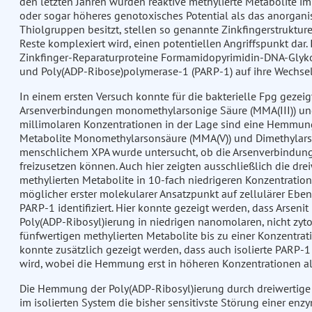
den letzten Jahren wurden reaktive methylierte Metabolite i
oder sogar höheres genotoxisches Potential als das anorganisc
Thiolgruppen besitzt, stellen so genannte Zinkfingerstrukture
Reste komplexiert wird, einen potentiellen Angriffspunkt dar.
Zinkfinger-Reparaturproteine Formamidopyrimidin-DNA-Glyko
und Poly(ADP-Ribose)polymerase-1 (PARP-1) auf ihre Wechse
In einem ersten Versuch konnte für die bakterielle Fpg gezeig
Arsenverbindungen monomethylarsonige Säure (MMA(III)) und 
millimolaren Konzentrationen in der Lage sind eine Hemmung
Metabolite Monomethylarsonsäure (MMA(V)) und Dimethylarsin
menschlichem XPA wurde untersucht, ob die Arsenverbindung
freizusetzen können. Auch hier zeigten ausschließlich die dr
methylierten Metabolite in 10-fach niedrigeren Konzentratione
möglicher erster molekularer Ansatzpunkt auf zellulärer Ebe
PARP-1 identifiziert. Hier konnte gezeigt werden, dass Arseni
Poly(ADP-Ribosyl)ierung in niedrigen nanomolaren, nicht zyt
fünfwertigen methylierten Metabolite bis zu einer Konzentra
konnte zusätzlich gezeigt werden, dass auch isolierte PARP
wird, wobei die Hemmung erst in höheren Konzentrationen als
Die Hemmung der Poly(ADP-Ribosyl)ierung durch dreiwertige 
im isolierten System die bisher sensitivste Störung einer enz