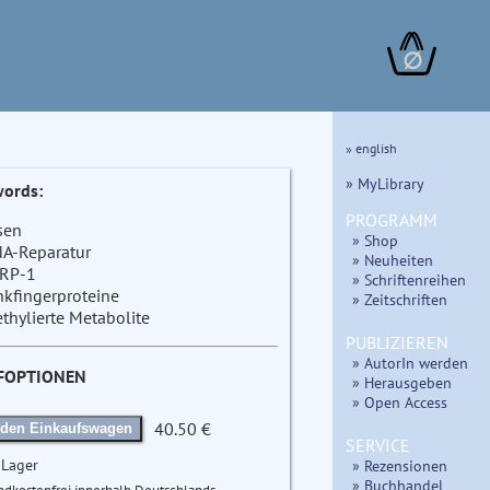
∅
» english
» MyLibrary
ords:
PROGRAMM
sen
» Shop
A-Reparatur
» Neuheiten
RP-1
» Schriftenreihen
nkfingerproteine
» Zeitschriften
thylierte Metabolite
PUBLIZIEREN
» AutorIn werden
FOPTIONEN
» Herausgeben
» Open Access
40.50 €
 den Einkaufswagen
SERVICE
 Lager
» Rezensionen
» Buchhandel