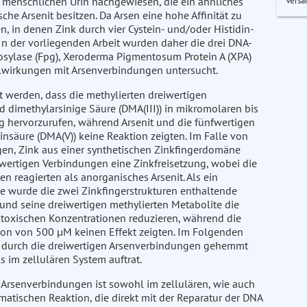
Versa
m menschlichen Urin nachgewiesen, die ein ähnliches
he Arsenit besitzen. Da Arsen eine hohe Affinität zu
n, in denen Zink durch vier Cystein- und/oder Histidin-
 In der vorliegenden Arbeit wurden daher die drei DNA-
sylase (Fpg), Xeroderma Pigmentosum Protein A (XPA)
lwirkungen mit Arsenverbindungen untersucht.
t werden, dass die methylierten dreiwertigen
dimethylarsinige Säure (DMA(III)) in mikromolaren bis
 hervorzurufen, während Arsenit und die fünfwertigen
säure (DMA(V)) keine Reaktion zeigten. Im Falle von
en, Zink aus einer synthetischen Zinkfingerdomäne
eiwertigen Verbindungen eine Zinkfreisetzung, wobei die
n reagierten als anorganisches Arsenit. Als ein
ne wurde die zwei Zinkfingerstrukturen enthaltende
t und seine dreiwertigen methylierten Metabolite die
otoxischen Konzentrationen reduzieren, während die
tion von 500 µM keinen Effekt zeigten. Im Folgenden
-1 durch die dreiwertigen Arsenverbindungen gehemmt
 im zellulären System auftrat.
Arsenverbindungen ist sowohl im zellulären, wie auch
ymatischen Reaktion, die direkt mit der Reparatur der DNA