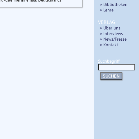
ndkostenfrei innerhalb Deutschlands
» Bibliotheken
» Lehre
VERLAG
» Über uns
» Interviews
» News/Presse
» Kontakt
Suchbegriff
SUCHEN