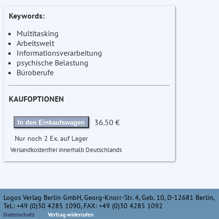
Keywords:
Multitasking
Arbeitswelt
Informationsverarbeitung
psychische Belastung
Büroberufe
KAUFOPTIONEN
36.50 €
In den Einkaufswagen
Nur noch 2 Ex. auf Lager
Versandkostenfrei innerhalb Deutschlands
Logos Verlag Berlin GmbH, Georg-Knorr-Str. 4, Geb. 10, D-12681 Berlin,
Tel.: +49 (0)30 4285 1090, FAX: +49 (0)30 4285 1092
Datenschutz
Vertrag widerrufen