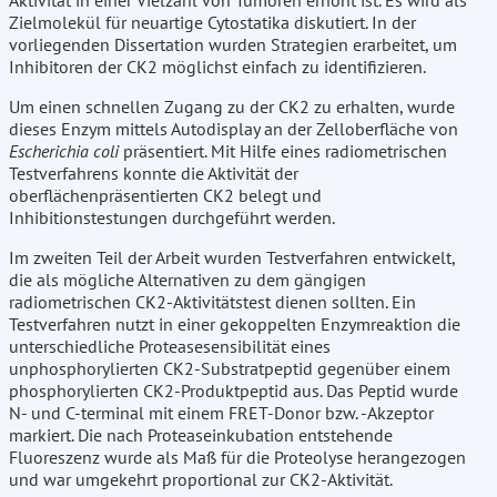
Aktivität in einer Vielzahl von Tumoren erhöht ist. Es wird als
Zielmolekül für neuartige Cytostatika diskutiert. In der
vorliegenden Dissertation wurden Strategien erarbeitet, um
Inhibitoren der CK2 möglichst einfach zu identifizieren.
Um einen schnellen Zugang zu der CK2 zu erhalten, wurde
dieses Enzym mittels Autodisplay an der Zelloberfläche von
Escherichia coli
präsentiert. Mit Hilfe eines radiometrischen
Testverfahrens konnte die Aktivität der
oberflächenpräsentierten CK2 belegt und
Inhibitionstestungen durchgeführt werden.
Im zweiten Teil der Arbeit wurden Testverfahren entwickelt,
die als mögliche Alternativen zu dem gängigen
radiometrischen CK2-Aktivitätstest dienen sollten. Ein
Testverfahren nutzt in einer gekoppelten Enzymreaktion die
unterschiedliche Proteasesensibilität eines
unphosphorylierten CK2-Substratpeptid gegenüber einem
phosphorylierten CK2-Produktpeptid aus. Das Peptid wurde
N- und C-terminal mit einem FRET-Donor bzw. -Akzeptor
markiert. Die nach Proteaseinkubation entstehende
Fluoreszenz wurde als Maß für die Proteolyse herangezogen
und war umgekehrt proportional zur CK2-Aktivität.