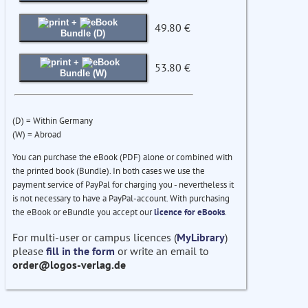
+
49.80 €
Bundle (D)
+
53.80 €
Bundle (W)
(D) = Within Germany
(W) = Abroad
You can purchase the eBook (PDF) alone or combined with
the printed book (Bundle). In both cases we use the
payment service of PayPal for charging you - nevertheless it
is not necessary to have a PayPal-account. With purchasing
the eBook or eBundle you accept our
licence for eBooks
.
For multi-user or campus licences (
MyLibrary
)
please
fill in the form
or write an email to
order@logos-verlag.de