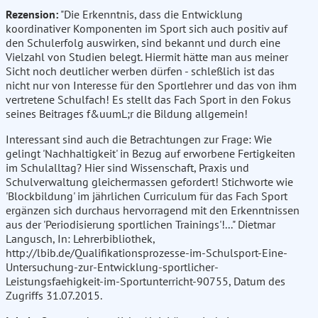
Rezension:
"Die Erkenntnis, dass die Entwicklung
koordinativer Komponenten im Sport sich auch positiv auf
den Schulerfolg auswirken, sind bekannt und durch eine
Vielzahl von Studien belegt. Hiermit hätte man aus meiner
Sicht noch deutlicher werben dürfen - schleßlich ist das
nicht nur von Interesse für den Sportlehrer und das von ihm
vertretene Schulfach! Es stellt das Fach Sport in den Fokus
seines Beitrages f&uumL;r die Bildung allgemein!
Interessant sind auch die Betrachtungen zur Frage: Wie
gelingt 'Nachhaltigkeit' in Bezug auf erworbene Fertigkeiten
im Schulalltag? Hier sind Wissenschaft, Praxis und
Schulverwaltung gleichermassen gefordert! Stichworte wie
'Blockbildung' im jährlichen Curriculum für das Fach Sport
ergänzen sich durchaus hervorragend mit den Erkenntnissen
aus der 'Periodisierung sportlichen Trainings'!..." Dietmar
Langusch, In: Lehrerbibliothek,
http://lbib.de/Qualifikationsprozesse-im-Schulsport-Eine-
Untersuchung-zur-Entwicklung-sportlicher-
Leistungsfaehigkeit-im-Sportunterricht-90755, Datum des
Zugriffs 31.07.2015.