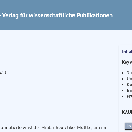
 Verlag für wissenschaftliche Publikationen
Inha
Keyw
Bd. 1
St
Un
Ku
In
Pr
KAU
In
 formulierte einst der Militärtheoretiker Moltke, um im