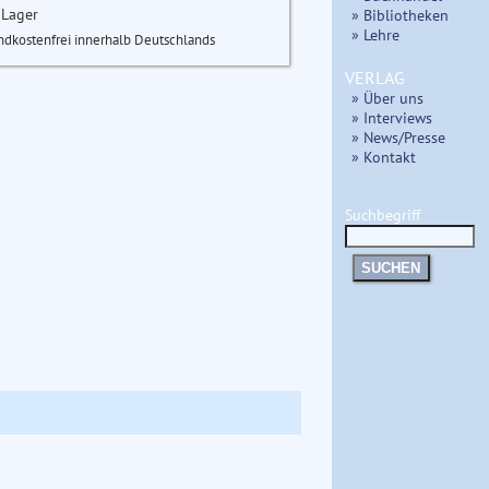
 Lager
» Bibliotheken
» Lehre
ndkostenfrei innerhalb Deutschlands
VERLAG
» Über uns
» Interviews
» News/Presse
» Kontakt
Suchbegriff
SUCHEN