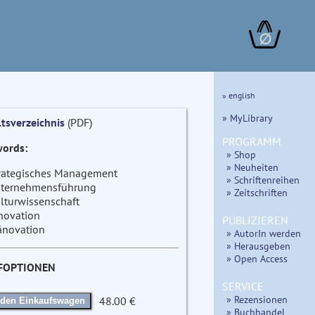
∅
» english
» MyLibrary
ltsverzeichnis
(PDF)
PROGRAMM
ords:
» Shop
» Neuheiten
rategisches Management
» Schriftenreihen
ternehmensführung
» Zeitschriften
lturwissenschaft
novation
PUBLIZIEREN
änovation
» AutorIn werden
» Herausgeben
» Open Access
FOPTIONEN
SERVICE
» Rezensionen
48.00 €
 den Einkaufswagen
» Buchhandel