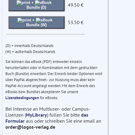
+
49.50 €
Bundle (D)
+
53.50 €
Bundle (W)
(D) = innerhalb Deutschlands
(W) = außerhalb Deutschlands
Sie können das eBook (PDF) entweder einzeln
herunterladen oder in Kombination mit dem gedruckten
Buch (Bundle) erwerben. Der Erwerb beider Optionen wird
über PayPal abgerechnet - zur Nutzung muss aber kein
PayPal-Account angelegt werden. Mit dem Erwerb des
eBooks bzw. Bundles akzeptieren Sie unsere
Lizenzbedingungen
für eBooks.
Bei Interesse an Multiuser- oder Campus-
Lizenzen (
MyLibrary
) füllen Sie bitte
das
Formular
aus oder schreiben Sie eine email an
order@logos-verlag.de