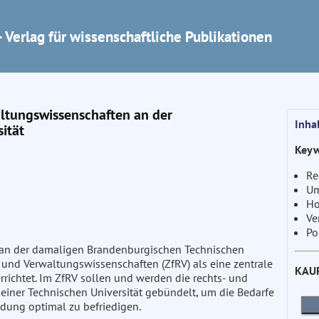
 Verlag für wissenschaftliche Publikationen
altungswissenschaften an der
Inha
ität
Keyw
Re
Um
Ho
Ve
Po
 an der damaligen Brandenburgischen Technischen
- und Verwaltungswissenschaften (ZfRV) als eine zentrale
KAU
errichtet. Im ZfRV sollen und werden die rechts- und
iner Technischen Universität gebündelt, um die Bedarfe
ldung optimal zu befriedigen.