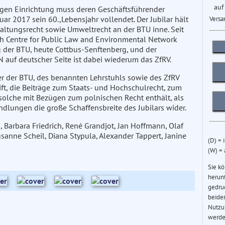
auf
igen Einrichtung muss deren Geschäftsführender
bruar 2017 sein 60.,Lebensjahr vollendet. Der Jubilar hält
Versa
rwaltungsrecht sowie Umweltrecht an der BTU inne. Seit
sh Centre for Public Law and Environmental Network
 der BTU, heute Cottbus-Senftenberg, und der
N auf deutscher Seite ist dabei wiederum das ZfRV.
r der BTU, des benannten Lehrstuhls sowie des ZfRV
, die Beiträge zum Staats- und Hochschulrecht, zum
 solche mit Bezügen zum polnischen Recht enthält, als
dlungen die große Schaffensbreite des Jubilars wider.
, Barbara Friedrich, René Grandjot, Jan Hoffmann, Olaf
usanne Scheil, Diana Stypula, Alexander Tappert, Janine
(D) = 
(W) =
Sie k
herun
gedru
beider
Nutzu
werde