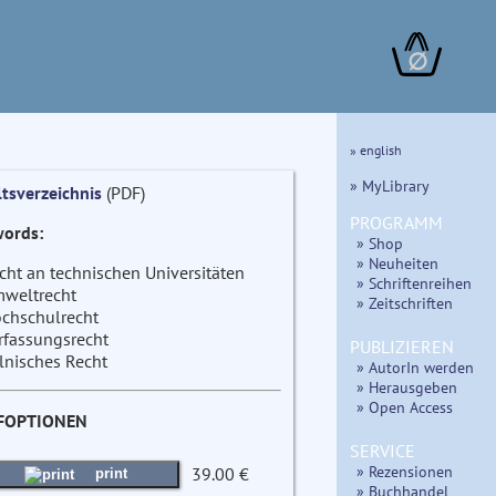
∅
» english
» MyLibrary
ltsverzeichnis
(PDF)
PROGRAMM
ords:
» Shop
» Neuheiten
cht an technischen Universitäten
» Schriftenreihen
weltrecht
» Zeitschriften
chschulrecht
rfassungsrecht
PUBLIZIEREN
lnisches Recht
» AutorIn werden
» Herausgeben
» Open Access
FOPTIONEN
SERVICE
» Rezensionen
39.00 €
print
» Buchhandel