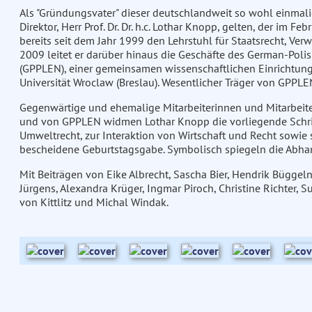
Als "Gründungsvater" dieser deutschlandweit so wohl einmal
Direktor, Herr Prof. Dr. Dr. h.c. Lothar Knopp, gelten, der im Fe
bereits seit dem Jahr 1999 den Lehrstuhl für Staatsrecht, Ve
2009 leitet er darüber hinaus die Geschäfte des German-Poli
(GPPLEN), einer gemeinsamen wissenschaftlichen Einrichtung
Universität Wroclaw (Breslau). Wesentlicher Träger von GPPLE
Gegenwärtige und ehemalige Mitarbeiterinnen und Mitarbeite
und von GPPLEN widmen Lothar Knopp die vorliegende Schrift
Umweltrecht, zur Interaktion von Wirtschaft und Recht sowie
bescheidene Geburtstagsgabe. Symbolisch spiegeln die Abhan
Mit Beiträgen von Eike Albrecht, Sascha Bier, Hendrik Büggeln
Jürgens, Alexandra Krüger, Ingmar Piroch, Christine Richter, S
von Kittlitz und Michal Windak.