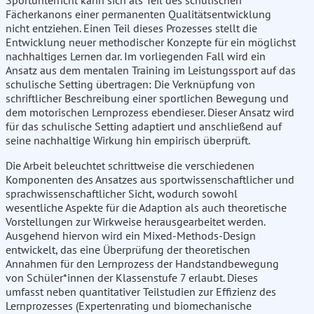
Sportunterricht kann sich als Teil des schulischen
Fächerkanons einer permanenten Qualitätsentwicklung
nicht entziehen. Einen Teil dieses Prozesses stellt die
Entwicklung neuer methodischer Konzepte für ein möglichst
nachhaltiges Lernen dar. Im vorliegenden Fall wird ein
Ansatz aus dem mentalen Training im Leistungssport auf das
schulische Setting übertragen: Die Verknüpfung von
schriftlicher Beschreibung einer sportlichen Bewegung und
dem motorischen Lernprozess ebendieser. Dieser Ansatz wird
für das schulische Setting adaptiert und anschließend auf
seine nachhaltige Wirkung hin empirisch überprüft.
Die Arbeit beleuchtet schrittweise die verschiedenen
Komponenten des Ansatzes aus sportwissenschaftlicher und
sprachwissenschaftlicher Sicht, wodurch sowohl
wesentliche Aspekte für die Adaption als auch theoretische
Vorstellungen zur Wirkweise herausgearbeitet werden.
Ausgehend hiervon wird ein Mixed-Methods-Design
entwickelt, das eine Überprüfung der theoretischen
Annahmen für den Lernprozess der Handstandbewegung
von Schüler*innen der Klassenstufe 7 erlaubt. Dieses
umfasst neben quantitativer Teilstudien zur Effizienz des
Lernprozesses (Expertenrating und biomechanische