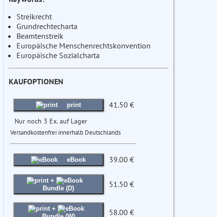
Streikrecht
Grundrechtecharta
Beamtenstreik
Europäische Menschenrechtskonvention
Europäische Sozialcharta
KAUFOPTIONEN
41.50 €
print
Nur noch 3 Ex. auf Lager
Versandkostenfrei innerhalb Deutschlands
39.00 €
eBook
+
51.50 €
Bundle (D)
+
58.00 €
Bundle (W)