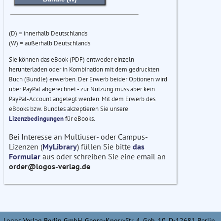
(D) = innerhalb Deutschlands
(W) = außerhalb Deutschlands
Sie können das eBook (PDF) entweder einzeln
herunterladen oder in Kombination mit dem gedruckten
Buch (Bundle) erwerben. Der Erwerb beider Optionen wird
über PayPal abgerechnet - zur Nutzung muss aber kein
PayPal-Account angelegt werden. Mit dem Erwerb des
eBooks bzw. Bundles akzeptieren Sie unsere
Lizenzbedingungen
für eBooks.
Bei Interesse an Multiuser- oder Campus-
Lizenzen (
MyLibrary
) füllen Sie bitte
das
Formular
aus oder schreiben Sie eine email an
order@logos-verlag.de
Logos Verlag Berlin GmbH, Georg-Knorr-Str. 4, Geb. 10, D-12681 Berlin,