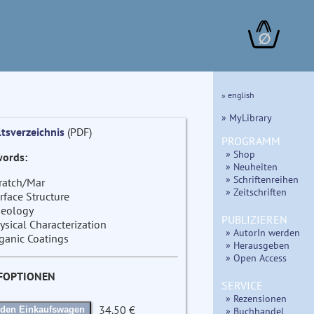
∅
» english
» MyLibrary
ltsverzeichnis
(PDF)
PROGRAMM
» Shop
ords:
» Neuheiten
» Schriftenreihen
ratch/Mar
» Zeitschriften
rface Structure
eology
PUBLIZIEREN
ysical Characterization
» AutorIn werden
ganic Coatings
» Herausgeben
» Open Access
FOPTIONEN
SERVICE
» Rezensionen
34.50 €
» Buchhandel
 den Einkaufswagen