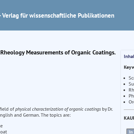
 Verlag für wissenschaftliche Publikationen
d Rheology Measurements of Organic Coatings.
Inha
Keyw
Sc
Su
Rh
Ph
Or
field of
physical characterization of organic coatings
by Dr.
English and German. The topics are:
KAU
ce
coat
In