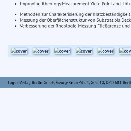
Improving Rheology Measurement Yield Point and Thix
Methoden zur Charakterisierung der Kratzbeständigkeit
Messung der Oberflächenstruktur von Substrat bis Deck
Verbesserung der Rheologie-Messung Fließgrenze und 
Logos Verlag Berlin GmbH, Georg-Knorr-Str. 4, Geb. 10, D-12681 Berli