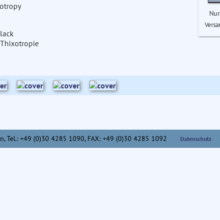
otropy
Nur
Versa
lack
Thixotropie
n,
Tel.: +49 (0)30 4285 1090, FAX: +49 (0)30 4285 1092
Datenschutz