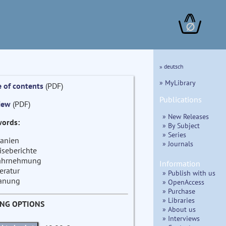
∅
» deutsch
» MyLibrary
e of contents
(PDF)
Publications
iew
(PDF)
» New Releases
ords:
» By Subject
» Series
anien
» Journals
iseberichte
hrnehmung
Information
teratur
» Publish with us
anung
» OpenAccess
» Purchase
» Libraries
ING OPTIONS
» About us
» Interviews