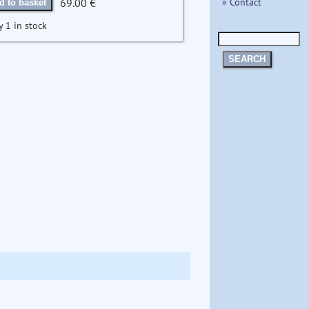
» Contact
69.00 €
d to basket
y 1 in stock
SEARCH