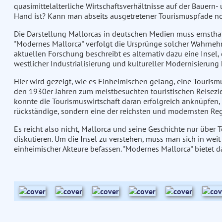
quasimittelalterliche Wirtschaftsverhältnisse auf der Bauern- 
Hand ist? Kann man abseits ausgetretener Tourismuspfade no
Die Darstellung Mallorcas in deutschen Medien muss ernsthaft 
"Modernes Mallorca" verfolgt die Ursprünge solcher Wahrnehm
aktuellen Forschung beschreibt es alternativ dazu eine Insel, 
westlicher Industrialisierung und kultureller Modernisierung 
Hier wird gezeigt, wie es Einheimischen gelang, eine Touris
den 1930er Jahren zum meistbesuchten touristischen Reisezi
konnte die Tourismuswirtschaft daran erfolgreich anknüpfen, 
rückständige, sondern eine der reichsten und modernsten Re
Es reicht also nicht, Mallorca und seine Geschichte nur über
diskutieren. Um die Insel zu verstehen, muss man sich in wei
einheimischer Akteure befassen. "Modernes Mallorca" bietet da