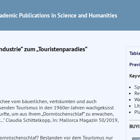
ademic Publications in Science and Humanities
ndustrie“ zum „Touristenparadies“
Tabl
Prev
Keyw
Sp
Re
Wa
ischee vom bäuerlichen, verträumten und auch
Li
hsenden Tourismus in den 1960er-Jahren wachgeküsst
Pl
durfte, um aus ihrem „Dornröschenschlaf” zu erwachen,
..." Claudia Schittelkopp, In: Mallorca Magazin 50/2019,
BUY
 Dornröschenschlaf? Bestanden vor dem Tourismus nur