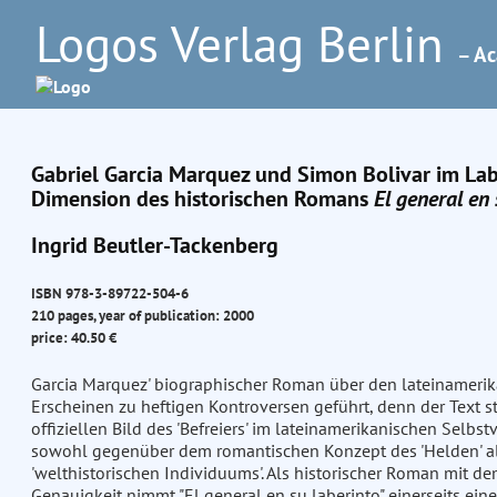
Logos Verlag Berlin
– Ac
Gabriel Garcia Marquez und Simon Bolivar im Laby
Dimension des historischen Romans
El general en 
Ingrid Beutler-Tackenberg
ISBN 978-3-89722-504-6
210 pages, year of publication: 2000
price: 40.50 €
Garcia Marquez' biographischer Roman über den lateinamerik
Erscheinen zu heftigen Kontroversen geführt, denn der Text 
offiziellen Bild des 'Befreiers' im lateinamerikanischen Selbst
sowohl gegenüber dem romantischen Konzept des 'Helden' a
'welthistorischen Individuums'. Als historischer Roman mit de
Genauigkeit nimmt "El general en su laberinto" einerseits ei