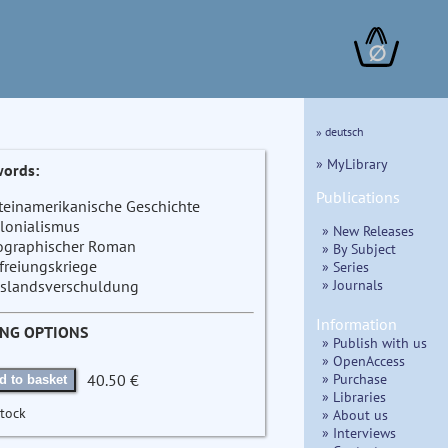
∅
» deutsch
» MyLibrary
ords:
Publications
teinamerikanische Geschichte
lonialismus
» New Releases
ographischer Roman
» By Subject
freiungskriege
» Series
» Journals
slandsverschuldung
Information
ING OPTIONS
» Publish with us
» OpenAccess
» Purchase
40.50 €
d to basket
» Libraries
stock
» About us
» Interviews