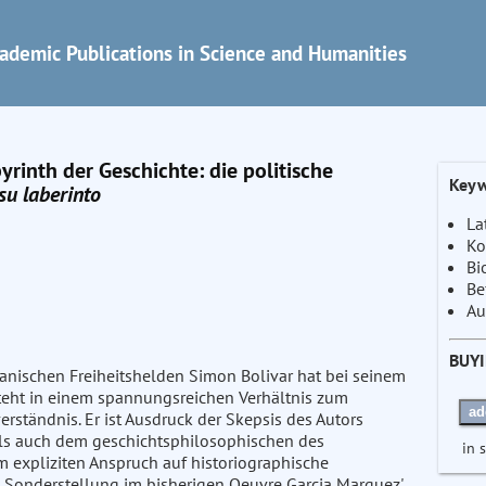
ademic Publications in Science and Humanities
rinth der Geschichte: die politische
Keyw
su laberinto
La
Ko
Bi
Be
Au
BUY
anischen Freiheitshelden Simon Bolivar hat bei seinem
steht in einem spannungsreichen Verhältnis zum
ad
verständnis. Er ist Ausdruck der Skepsis des Autors
ls auch dem geschichtsphilosophischen des
in 
m expliziten Anspruch auf historiographische
ne Sonderstellung im bisherigen Oeuvre Garcia Marquez'