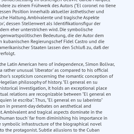
ondere zu einem Frühwerk des Autors ("El coronel no tiene
essen Position innerhalb aktueller ästhetischer und
ische Haltung. Ambivalente und tragische Aspekte
', dessen Stellenwert als Identifikationsfigur der
dern eher unterstrichen wird. Die symbolische
gegenwartspolitischen Bedeutung, die der Autor dem
n kubanischen Regierungschef Fidel Castro und die
merikanischer Staaten lassen den Schluß zu, daß der
erfolgt.
f the Latin American hero of independence, Simon Bolivar,
a rather unusual 'liberator' as compared to his official
author's scepticism concerning the romantic conception of
 Hegelian philosophy of history. "El general en su
historical investigation, it holds an exceptional place
tual relations are recognizable between "El general en
quien le escriba". Thus, "El general en su laberinto"
ion in present-day debates on aesthetical and
int. Ambivalent and tragical aspects dominate in the
s 'human touch' far from diminishing his importance in
e symbolic infrastructure of the biographical novel
 to the protagonist. Subtle allusions to the Cuban