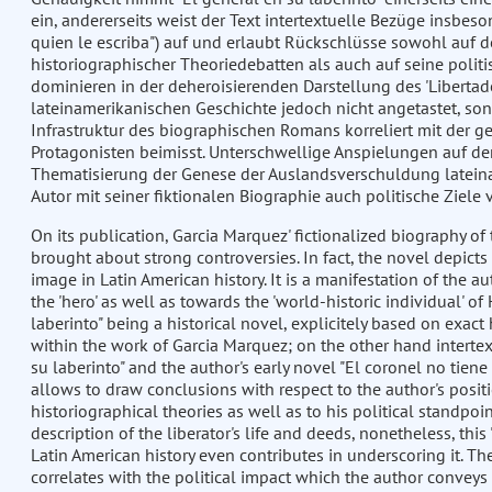
ein, andererseits weist der Text intertextuelle Bezüge insbes
quien le escriba") auf und erlaubt Rückschlüsse sowohl auf d
historiographischer Theoriedebatten als auch auf seine polit
dominieren in der deheroisierenden Darstellung des 'Libertador
lateinamerikanischen Geschichte jedoch nicht angetastet, son
Infrastruktur des biographischen Romans korreliert mit der 
Protagonisten beimisst. Unterschwellige Anspielungen auf de
Thematisierung der Genese der Auslandsverschuldung lateina
Autor mit seiner fiktionalen Biographie auch politische Ziele v
On its publication, Garcia Marquez' fictionalized biography o
brought about strong controversies. In fact, the novel depicts 
image in Latin American history. It is a manifestation of the 
the 'hero' as well as towards the 'world-historic individual' of
laberinto" being a historical novel, explicitely based on exact 
within the work of Garcia Marquez; on the other hand intertex
su laberinto" and the author's early novel "El coronel no tiene 
allows to draw conclusions with respect to the author's posit
historiographical theories as well as to his political standpo
description of the liberator's life and deeds, nonetheless, thi
Latin American history even contributes in underscoring it. Th
correlates with the political impact which the author conveys