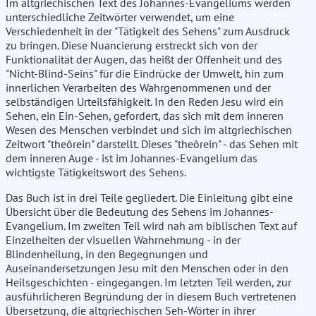
Im altgriechischen Text des Johannes-Evangeliums werden
unterschiedliche Zeitwörter verwendet, um eine
Verschiedenheit in der "Tätigkeit des Sehens" zum Ausdruck
zu bringen. Diese Nuancierung erstreckt sich von der
Funktionalität der Augen, das heißt der Offenheit und des
"Nicht-Blind-Seins" für die Eindrücke der Umwelt, hin zum
innerlichen Verarbeiten des Wahrgenommenen und der
selbständigen Urteilsfähigkeit. In den Reden Jesu wird ein
Sehen, ein Ein-Sehen, gefordert, das sich mit dem inneren
Wesen des Menschen verbindet und sich im altgriechischen
Zeitwort "theôrein" darstellt. Dieses "theôrein" - das Sehen mit
dem inneren Auge - ist im Johannes-Evangelium das
wichtigste Tätigkeitswort des Sehens.
Das Buch ist in drei Teile gegliedert. Die Einleitung gibt eine
Übersicht über die Bedeutung des Sehens im Johannes-
Evangelium. Im zweiten Teil wird nah am biblischen Text auf
Einzelheiten der visuellen Wahrnehmung - in der
Blindenheilung, in den Begegnungen und
Auseinandersetzungen Jesu mit den Menschen oder in den
Heilsgeschichten - eingegangen. Im letzten Teil werden, zur
ausführlicheren Begründung der in diesem Buch vertretenen
Übersetzung, die altgriechischen Seh-Wörter in ihrer