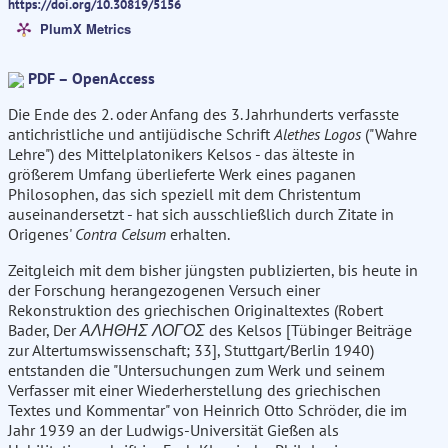
https://doi.org/10.30819/5156
PlumX Metrics
PDF – OpenAccess
Die Ende des 2. oder Anfang des 3. Jahrhunderts verfasste
antichristliche und antijüdische Schrift
Alethes Logos
("Wahre
Lehre") des Mittelplatonikers Kelsos - das älteste in
größerem Umfang überlieferte Werk eines paganen
Philosophen, das sich speziell mit dem Christentum
auseinandersetzt - hat sich ausschließlich durch Zitate in
Origenes'
Contra Celsum
erhalten.
Zeitgleich mit dem bisher jüngsten publizierten, bis heute in
der Forschung herangezogenen Versuch einer
Rekonstruktion des griechischen Originaltextes (Robert
Bader, Der
ΑΛΗΘΗΣ ΛΟΓΟΣ
des Kelsos [Tübinger Beiträge
zur Altertumswissenschaft; 33], Stuttgart/Berlin 1940)
entstanden die "Untersuchungen zum Werk und seinem
Verfasser mit einer Wiederherstellung des griechischen
Textes und Kommentar" von Heinrich Otto Schröder, die im
Jahr 1939 an der Ludwigs-Universität Gießen als