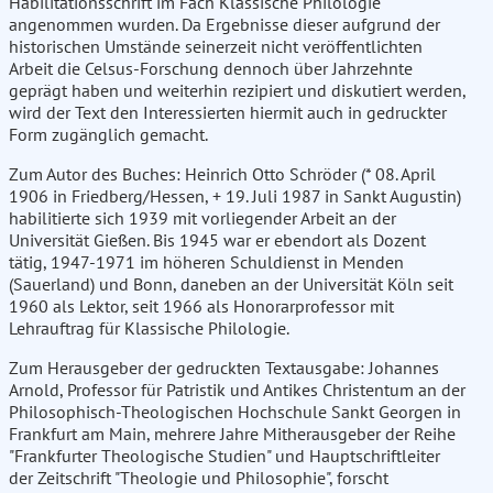
Habilitationsschrift im Fach Klassische Philologie
angenommen wurden. Da Ergebnisse dieser aufgrund der
historischen Umstände seinerzeit nicht veröffentlichten
Arbeit die Celsus-Forschung dennoch über Jahrzehnte
geprägt haben und weiterhin rezipiert und diskutiert werden,
wird der Text den Interessierten hiermit auch in gedruckter
Form zugänglich gemacht.
Zum Autor des Buches: Heinrich Otto Schröder (* 08. April
1906 in Friedberg/Hessen, + 19. Juli 1987 in Sankt Augustin)
habilitierte sich 1939 mit vorliegender Arbeit an der
Universität Gießen. Bis 1945 war er ebendort als Dozent
tätig, 1947-1971 im höheren Schuldienst in Menden
(Sauerland) und Bonn, daneben an der Universität Köln seit
1960 als Lektor, seit 1966 als Honorarprofessor mit
Lehrauftrag für Klassische Philologie.
Zum Herausgeber der gedruckten Textausgabe: Johannes
Arnold, Professor für Patristik und Antikes Christentum an der
Philosophisch-Theologischen Hochschule Sankt Georgen in
Frankfurt am Main, mehrere Jahre Mitherausgeber der Reihe
"Frankfurter Theologische Studien" und Hauptschriftleiter
der Zeitschrift "Theologie und Philosophie", forscht