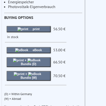
Energiespeicher
Photovoltaik-Eigenverbrauch
BUYING OPTIONS
56.50 €
print
in stock
53.00 €
eBook
+
66.50 €
Bundle (D)
+
70.50 €
Bundle (W)
(D) = Within Germany
(W) = Abroad