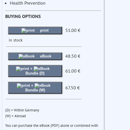
Health Prevention
BUYING OPTIONS
51.00 €
print
in stock
48.50 €
eBook
+
61.00 €
Bundle (D)
+
67.50 €
Bundle (W)
(D) = Within Germany
(W) = Abroad
You can purchase the eBook (PDF) alone or combined with