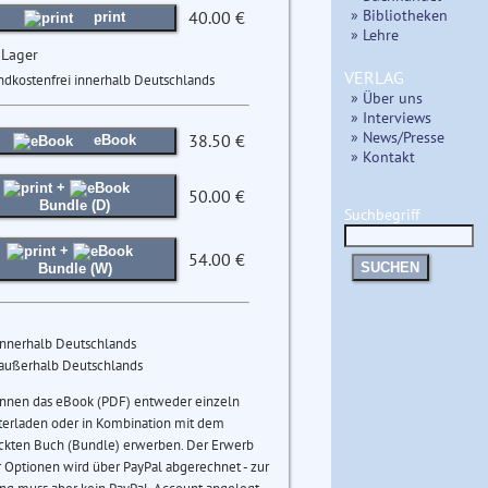
» Bibliotheken
40.00 €
print
» Lehre
 Lager
VERLAG
ndkostenfrei innerhalb Deutschlands
» Über uns
» Interviews
» News/Presse
38.50 €
eBook
» Kontakt
+
50.00 €
Bundle (D)
Suchbegriff
+
54.00 €
SUCHEN
Bundle (W)
innerhalb Deutschlands
 außerhalb Deutschlands
önnen das eBook (PDF) entweder einzeln
terladen oder in Kombination mit dem
ckten Buch (Bundle) erwerben. Der Erwerb
 Optionen wird über PayPal abgerechnet - zur