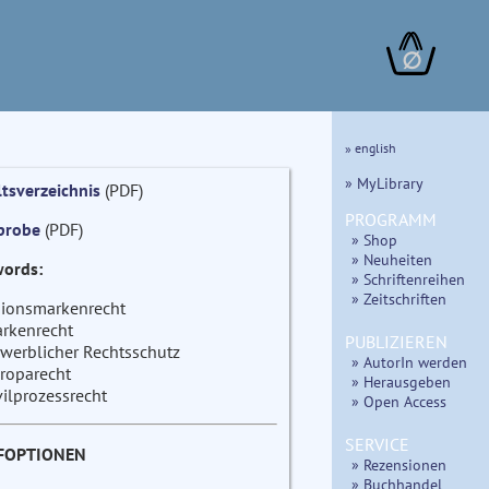
∅
» english
» MyLibrary
ltsverzeichnis
(PDF)
PROGRAMM
probe
(PDF)
» Shop
» Neuheiten
ords:
» Schriftenreihen
» Zeitschriften
ionsmarkenrecht
rkenrecht
PUBLIZIEREN
werblicher Rechtsschutz
» AutorIn werden
roparecht
» Herausgeben
vilprozessrecht
» Open Access
SERVICE
FOPTIONEN
» Rezensionen
» Buchhandel