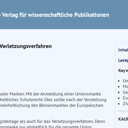
 Verlag für wissenschaftliche Publikationen
 Verletzungsverfahren
Inha
Lese
Keyw
Un
Ma
Ge
naler Marken. Mit der Anmeldung einer Unionsmarke
Eu
eitliches Schutzrecht. Dies sollte nach der Vorstellung
Zi
ereinheitlichung des Binnenmarktes der Europäischen
KAU
gisterlage als auch für das Verletzungsverfahren. Denn
nsmarke nur einheitlich für die gesamte Union