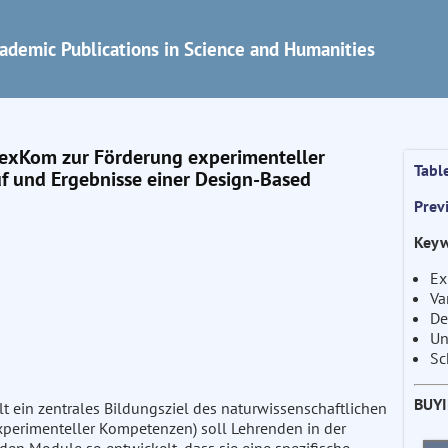
ademic Publications in Science and Humanities
LexKom zur Förderung experimenteller
Tabl
uf und Ergebnisse einer Design-Based
Prev
Keyw
Ex
Va
De
Un
Sc
BUY
t ein zentrales Bildungsziel des naturwissenschaftlichen
experimenteller Kompetenzen) soll Lehrenden in der