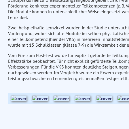
Schulpraxis hierzu Unterstützungsangebote geben. Dafür wurd
Förderung konkreter experimenteller Teilkompetenzen (z. B. 
Die Module können in unterschiedlicher Weise eingesetzt wer
Lernzirkel.
Zwei beispielhafte Lernzirkel wurden in der Studie untersuch
Vordergrund, wobei sich alle Module im selben physikalische
einer Teilkompetenz (hier der VKS) in mehreren Inhaltsfelde
wurde mit 15 Schulklassen (Klasse 7-9) die Wirksamkeit der e
Vom Prä- zum Post-Test wurde für explizit geförderte Teilkom
Effektstärke beobachtet. Für nicht explizit geförderte Teilko
Verbesserungen. Für die VKS konnten deutliche Steigerungen 
nachgewiesen werden. Im Vergleich wurde ein Erwerb experi
leistungsschwächeren Lernenden gleichermaßen festgestellt.