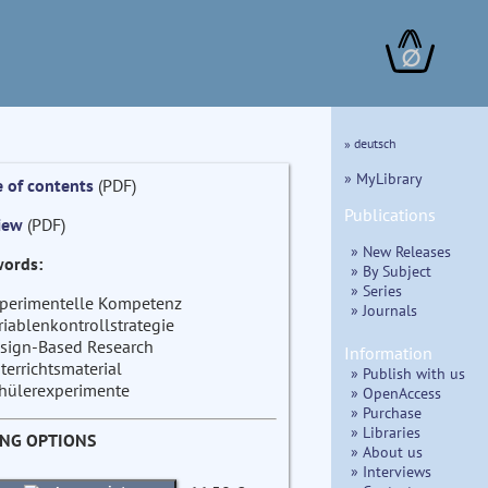
∅
» deutsch
» MyLibrary
e of contents
(PDF)
Publications
iew
(PDF)
» New Releases
ords:
» By Subject
» Series
perimentelle Kompetenz
» Journals
riablenkontrollstrategie
sign-Based Research
Information
terrichtsmaterial
» Publish with us
hülerexperimente
» OpenAccess
» Purchase
» Libraries
ING OPTIONS
» About us
» Interviews