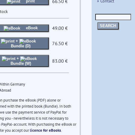
» Contact
66.50 €
print
stock
SEARCH
49.00 €
eBook
+
76.50 €
Bundle (D)
+
83.00 €
Bundle (W)
 Within Germany
 Abroad
an purchase the eBook (PDF) alone or
ed with the printed book (Bundle). In both
we use the payment service of PayPal for
ng you - nevertheless it is not necessary to
 PayPal-account. With purchasing the eBook or
le you accept our
licence for eBooks
.