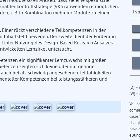
en Module so entwickelt, dass sie eine spezifische
Variablenkontrollstrategie (VKS) anwenden) ermöglichen.
in 
den, z. B. in Kombination mehrerer Module zu einem
t. Einer rückt verschiedene Teilkompetenzen in den
n Inhaltsfeld bewegen. Der zweite dient der Förderung
rn. Unter Nutzung des Design-Based Research Ansatzes
ntwickelten Lernzirkel untersucht.
petenzen ein signifikanter Lernzuwachs mit großer
mpetenzen zeigten sich keine oder nur geringe
auch bei als schwierig angesehenen Teilfähigkeiten
menteller Kompetenzen bei leistungsstärkeren und
(D) =
(W) =
You c
combin
cases 
chargi
have a
eBund