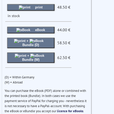
48.50 €
print
in stock
44.00 €
eBook
+
58.50 €
Bundle (D)
+
62.50 €
Bundle (W)
(D) = Within Germany
(W) = Abroad
You can purchase the eBook (PDF) alone or combined with
the printed book (Bundle). In both cases we use the
payment service of PayPal for charging you - nevertheless it
is not necessary to have a PayPal-account. With purchasing
the eBook or eBundle you accept our
licence for eBooks
.