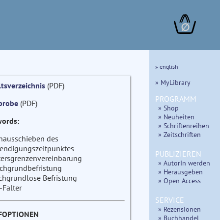
∅
» english
» MyLibrary
ltsverzeichnis
(PDF)
PROGRAMM
probe
(PDF)
» Shop
» Neuheiten
ords:
» Schriftenreihen
» Zeitschriften
nausschieben des
endigungszeitpunktes
PUBLIZIEREN
tersgrenzenvereinbarung
» AutorIn werden
chgrundbefristung
» Herausgeben
chgrundlose Befristung
» Open Access
-Falter
SERVICE
» Rezensionen
FOPTIONEN
» Buchhandel