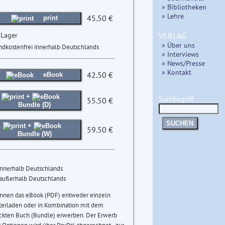
» Bibliotheken
» Lehre
45.50 €
print
 Lager
VERLAG
» Über uns
ndkostenfrei innerhalb Deutschlands
» Interviews
» News/Presse
» Kontakt
42.50 €
eBook
+
Suchbegriff
55.50 €
Bundle (D)
SUCHEN
+
59.50 €
Bundle (W)
innerhalb Deutschlands
 außerhalb Deutschlands
önnen das eBook (PDF) entweder einzeln
terladen oder in Kombination mit dem
ckten Buch (Bundle) erwerben. Der Erwerb