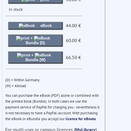
in stock
44.00 €
eBook
+
60.00 €
Bundle (D)
+
66.50 €
Bundle (W)
(D) = Within Germany
(W) = Abroad
You can purchase the eBook (PDF) alone or combined with
the printed book (Bundle). In both cases we use the
payment service of PayPal for charging you - nevertheless it
is not necessary to have a PayPal-account. With purchasing
the eBook or eBundle you accept our
licence for eBooks
.
For multi-user or campus licences (
MyLibrary
)