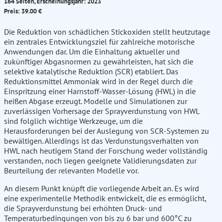
164 Seiten, Erscheinungsjahr: 2023
Preis: 39.00 €
Die Reduktion von schädlichen Stickoxiden stellt heutzutage
ein zentrales Entwicklungsziel für zahlreiche motorische
Anwendungen dar. Um die Einhaltung aktueller und
zukünftiger Abgasnormen zu gewährleisten, hat sich die
selektive katalytische Reduktion (SCR) etabliert. Das
Reduktionsmittel Ammoniak wird in der Regel durch die
Einspritzung einer Harnstoff-Wasser-Lösung (HWL) in die
heißen Abgase erzeugt. Modelle und Simulationen zur
zuverlässigen Vorhersage der Sprayverdunstung von HWL
sind folglich wichtige Werkzeuge, um die
Herausforderungen bei der Auslegung von SCR-Systemen zu
bewältigen. Allerdings ist das Verdunstungsverhalten von
HWL nach heutigem Stand der Forschung weder vollständig
verstanden, noch liegen geeignete Validierungsdaten zur
Beurteilung der relevanten Modelle vor.
An diesem Punkt knüpft die vorliegende Arbeit an. Es wird
eine experimentelle Methodik entwickelt, die es ermöglicht,
die Sprayverdunstung bei erhöhten Druck- und
Temperaturbedingungen von bis zu 6 bar und 600°C zu