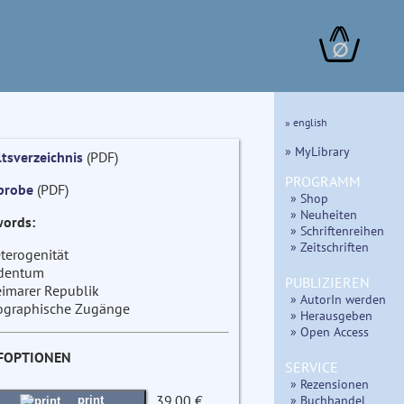
∅
» english
» MyLibrary
ltsverzeichnis
(PDF)
PROGRAMM
probe
(PDF)
» Shop
» Neuheiten
ords:
» Schriftenreihen
» Zeitschriften
terogenität
dentum
PUBLIZIEREN
imarer Republik
» AutorIn werden
ographische Zugänge
» Herausgeben
» Open Access
FOPTIONEN
SERVICE
» Rezensionen
39.00 €
» Buchhandel
print