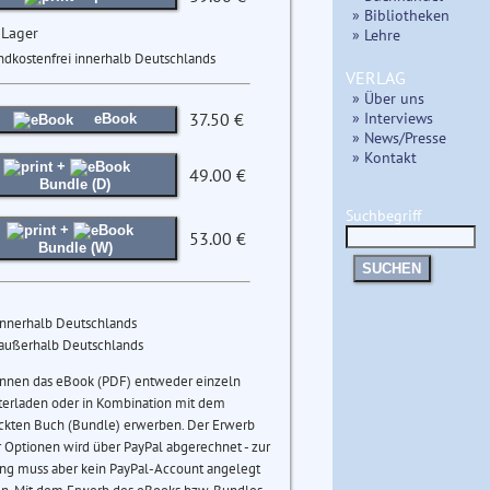
» Bibliotheken
 Lager
» Lehre
ndkostenfrei innerhalb Deutschlands
VERLAG
» Über uns
» Interviews
37.50 €
eBook
» News/Presse
» Kontakt
+
49.00 €
Bundle (D)
Suchbegriff
+
53.00 €
Bundle (W)
SUCHEN
innerhalb Deutschlands
 außerhalb Deutschlands
önnen das eBook (PDF) entweder einzeln
terladen oder in Kombination mit dem
ckten Buch (Bundle) erwerben. Der Erwerb
 Optionen wird über PayPal abgerechnet - zur
ng muss aber kein PayPal-Account angelegt