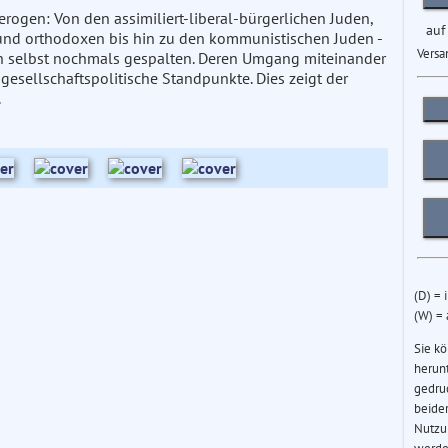
rogen: Von den assimiliert-liberal-bürgerlichen Juden,
auf
 und orthodoxen bis hin zu den kommunistischen Juden -
Versa
ch selbst nochmals gespalten. Deren Umgang miteinander
gesellschaftspolitische Standpunkte. Dies zeigt der
.
(D) = 
(W) =
Sie k
herun
gedru
beider
Nutzu