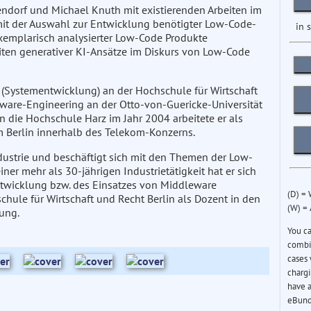
ndorf und Michael Knuth mit existierenden Arbeiten im
mit der Auswahl zur Entwicklung benötigter Low-Code-
in 
xemplarisch analysierter Low-Code Produkte
iten generativer KI-Ansätze im Diskurs von Low-Code
k (Systementwicklung) an der Hochschule für Wirtschaft
ftware-Engineering an der Otto-von-Guericke-Universität
 die Hochschule Harz im Jahr 2004 arbeitete er als
m Berlin innerhalb des Telekom-Konzerns.
dustrie und beschäftigt sich mit den Themen der Low-
r mehr als 30-jährigen Industrietätigkeit hat er sich
ntwicklung bzw. des Einsatzes von Middleware
(D) =
chule für Wirtschaft und Recht Berlin als Dozent in den
(W) =
ung.
You c
combin
cases 
chargi
have a
eBund