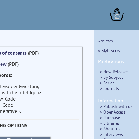
∅
» deutsch
» MyLibrary
e of contents
(PDF)
Publications
iew
(PDF)
» New Releases
ords:
» By Subject
» Series
ftwareentwicklung
» Journals
nstliche Intelligenz
w-Code
Information
-Code
» Publish with us
nerative KI
» OpenAccess
» Purchase
» Libraries
ING OPTIONS
» About us
» Interviews