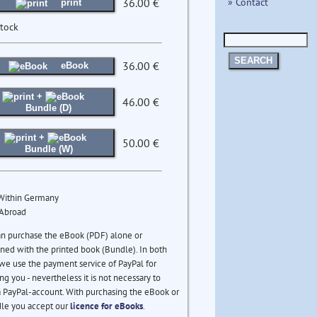
» Contact
36.00 €
print
stock
SEARCH
36.00 €
eBook
+
46.00 €
Bundle (D)
+
50.00 €
Bundle (W)
 Within Germany
 Abroad
an purchase the eBook (PDF) alone or
ed with the printed book (Bundle). In both
we use the payment service of PayPal for
ng you - nevertheless it is not necessary to
 PayPal-account. With purchasing the eBook or
le you accept our
licence for eBooks
.