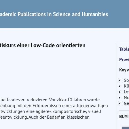
ademic Publications in Science and Humanities
iskurs einer Low-Code orientierten
Tabl
Prev
Keyw
So
Kü
Lo
No
Quellcodes zu reduzieren. Vor zirka 10 Jahren wurde
Ge
menhang mit den Erfordernissen einer allgegenwärtigen
twicklungen eine agilere-, kompositorische-, visuell
BUY
reentwicklung. Auch der Bedarf an klassischen