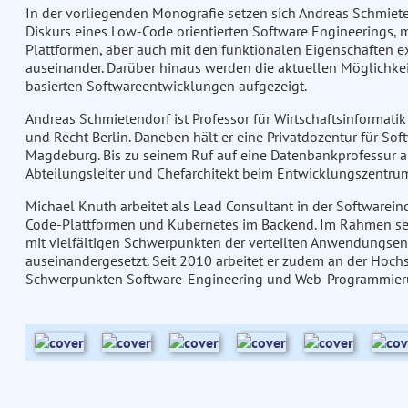
In der vorliegenden Monografie setzen sich Andreas Schmiete
Diskurs eines Low-Code orientierten Software Engineerings, 
Plattformen, aber auch mit den funktionalen Eigenschaften e
auseinander. Darüber hinaus werden die aktuellen Möglichke
basierten Softwareentwicklungen aufgezeigt.
Andreas Schmietendorf ist Professor für Wirtschaftsinformati
und Recht Berlin. Daneben hält er eine Privatdozentur für So
Magdeburg. Bis zu seinem Ruf auf eine Datenbankprofessur an
Abteilungsleiter und Chefarchitekt beim Entwicklungszentru
Michael Knuth arbeitet als Lead Consultant in der Softwarein
Code-Plattformen und Kubernetes im Backend. Im Rahmen seine
mit vielfältigen Schwerpunkten der verteilten Anwendungse
auseinandergesetzt. Seit 2010 arbeitet er zudem an der Hochs
Schwerpunkten Software-Engineering und Web-Programmier