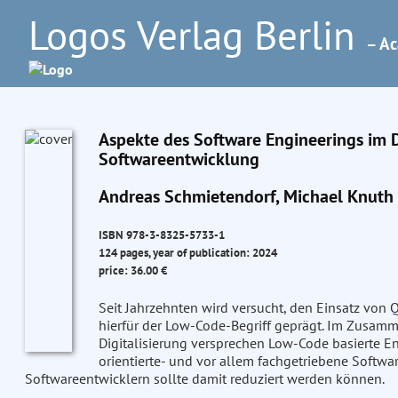
Logos Verlag Berlin
– Ac
Aspekte des Software Engineerings im D
Softwareentwicklung
Andreas Schmietendorf, Michael Knuth
ISBN 978-3-8325-5733-1
124 pages, year of publication: 2024
price: 36.00 €
Seit Jahrzehnten wird versucht, den Einsatz von 
hierfür der Low-Code-Begriff geprägt. Im Zusam
Digitalisierung versprechen Low-Code basierte En
orientierte- und vor allem fachgetriebene Softwa
Softwareentwicklern sollte damit reduziert werden können.