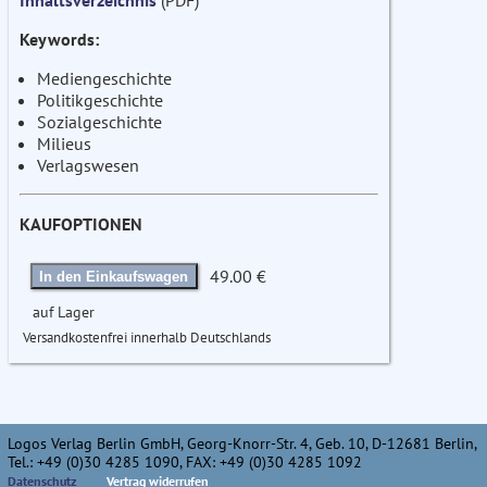
Inhaltsverzeichnis
(PDF)
Keywords:
Mediengeschichte
Politikgeschichte
Sozialgeschichte
Milieus
Verlagswesen
KAUFOPTIONEN
49.00 €
In den Einkaufswagen
auf Lager
Versandkostenfrei innerhalb Deutschlands
Logos Verlag Berlin GmbH, Georg-Knorr-Str. 4, Geb. 10, D-12681 Berlin,
Tel.: +49 (0)30 4285 1090, FAX: +49 (0)30 4285 1092
Datenschutz
Vertrag widerrufen