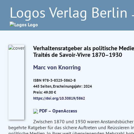
Logos Verlag Berlin
–
Verhaltensratgeber als politische Medi
Traités de Savoir-Vivre 1870–1930
Marc von Knorring
ISBN 978-3-8325-5862-8
445 Seiten, Erscheinungsjahr: 2024
Preis: 49.00 €
https://doi.org/10.30819/5862
PDF – OpenAccess
Zwischen 1870 und 1930 waren Anstandsbücher i
begehrte Ratgeber für das sichere Auftreten und Reüssieren i
politische Medien. In ihrer weit überwiegenden Mehrzahl bot