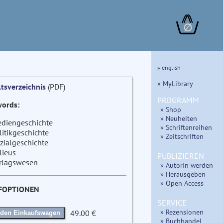
∅
» english
» MyLibrary
ltsverzeichnis
(PDF)
PROGRAMM
ords:
» Shop
» Neuheiten
diengeschichte
» Schriftenreihen
litikgeschichte
» Zeitschriften
zialgeschichte
lieus
PUBLIZIEREN
rlagswesen
» AutorIn werden
» Herausgeben
» Open Access
FOPTIONEN
SERVICE
» Rezensionen
49.00 €
 den Einkaufswagen
» Buchhandel