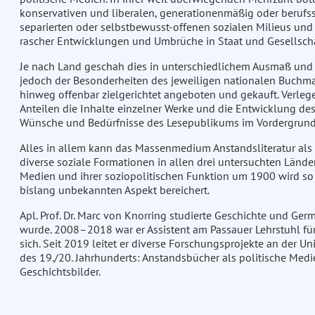
konservativen und liberalen, generationenmäßig oder berufs
separierten oder selbstbewusst-offenen sozialen Milieus und T
rascher Entwicklungen und Umbrüche in Staat und Gesellscha
Je nach Land geschah dies in unterschiedlichem Ausmaß und
jedoch der Besonderheiten des jeweiligen nationalen Buchma
hinweg offenbar zielgerichtet angeboten und gekauft. Verleg
Anteilen die Inhalte einzelner Werke und die Entwicklung des
Wünsche und Bedürfnisse des Lesepublikums im Vordergrund
Alles in allem kann das Massenmedium Anstandsliteratur als
diverse soziale Formationen in allen drei untersuchten Lände
Medien und ihrer soziopolitischen Funktion um 1900 wird so 
bislang unbekannten Aspekt bereichert.
Apl. Prof. Dr. Marc von Knorring studierte Geschichte und Ge
wurde. 2008–2018 war er Assistent am Passauer Lehrstuhl für
sich. Seit 2019 leitet er diverse Forschungsprojekte an der U
des 19./20. Jahrhunderts: Anstandsbücher als politische Me
Geschichtsbilder.