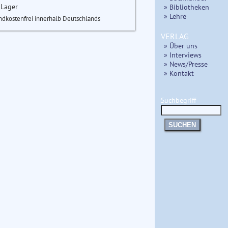
 Lager
» Bibliotheken
» Lehre
ndkostenfrei innerhalb Deutschlands
VERLAG
» Über uns
» Interviews
» News/Presse
» Kontakt
Suchbegriff
SUCHEN