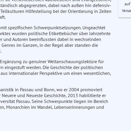
auf
ständisch abgegrenzten, dabei nach außen hin defensiv-
Versa
eilkulturen Hilfestellung bei der Orientierung in Zeiten
ft.
 mit spezifischen Schwerpunktsetzungen. Ungeachtet
rktes wurden politische Etikettebücher über Jahrzehnte
er und Autoren beeinflussten dabei in wechselnden
 Genres im Ganzen, in der Regel aber standen die
.
 Ergänzung zu genuiner Weltanschauungslektüre für
rn eingestuft werden. Die Geschichte der politischen
aus internationaler Perspektive um einen wesentlichen,
rmanistik in Passau und Bonn, wo er 2004 promoviert
 Neuere und Neueste Geschichte, 2013 habilitierte er
niversität Passau. Seine Schwerpunkte liegen im Bereich
dien, Monarchien im Wandel, Lebenserinnerungen und