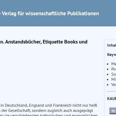
 Verlag für wissenschaftliche Publikationen
en. Anstandsbücher, Etiquette Books und
Inha
Keyw
Me
Po
So
Mi
Ve
KAU
n Deutschland, England und Frankreich nicht nur heiß
n der Gesellschaft, sondern zugleich auch ausgeprägt
In
en sie verschiedensten katholischen und evangelischen,