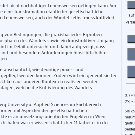
andel nicht nachhaltiger Lebensweisen gelingen kann. Am
eine Transformation etablierter gesellschaftlicher
auf
uen Lebensweisen, auch der Wandel selbst muss kultiviert
Versa
ng von Bedingungen, die praxisbasiertes Erproben
mosphären des Wandels sowie ein konstruktiver Umgang
ird im Detail untersucht und dabei aufgezeigt, dass
 sind und besondere Anforderungen hinsichtlich ihrer
gen.
ranschaulicht, wie derartige praxis- und
gepflegt werden können. Zudem wird ein generalisierter
aktiken aus anderen Kontexten realisiert werden
hlagen, welche die Kultivierung des Wandels
(D) = 
(W) =
erg University of Applied Sciences im Fachbereich
tionen mit Aspekten der gesellschaftlichen
Sie k
kte er an umsetzungsorientierten Projekten in Wien,
herun
richshafen war er wissenschaftlicher Mitarbeiter in der
gedru
beider