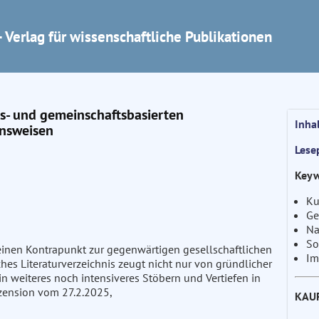
 Verlag für wissenschaftliche Publikationen
is- und gemeinschaftsbasierten
Inha
ensweisen
Lese
Keyw
Ku
Ge
Na
So
einen Kontrapunkt zur gegenwärtigen gesellschaftlichen
Im
hes Literaturverzeichnis zeugt nicht nur von gründlicher
n weiteres noch intensiveres Stöbern und Vertiefen in
 Rezension vom 27.2.2025,
KAU