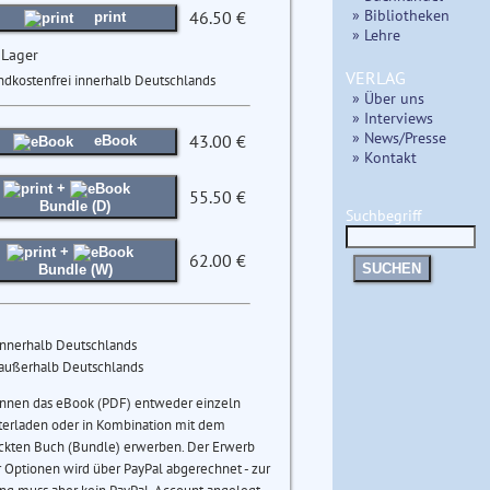
» Bibliotheken
46.50 €
print
» Lehre
 Lager
VERLAG
ndkostenfrei innerhalb Deutschlands
» Über uns
» Interviews
» News/Presse
43.00 €
eBook
» Kontakt
+
55.50 €
Bundle (D)
Suchbegriff
+
62.00 €
SUCHEN
Bundle (W)
innerhalb Deutschlands
 außerhalb Deutschlands
önnen das eBook (PDF) entweder einzeln
terladen oder in Kombination mit dem
ckten Buch (Bundle) erwerben. Der Erwerb
 Optionen wird über PayPal abgerechnet - zur