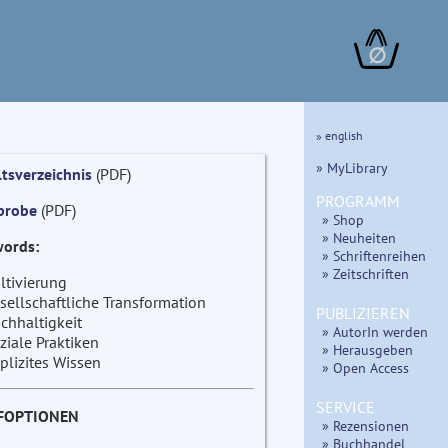
∅
» english
» MyLibrary
ltsverzeichnis
(PDF)
PROGRAMM
probe
(PDF)
» Shop
» Neuheiten
ords:
» Schriftenreihen
» Zeitschriften
ltivierung
sellschaftliche Transformation
PUBLIZIEREN
chhaltigkeit
» AutorIn werden
ziale Praktiken
» Herausgeben
plizites Wissen
» Open Access
SERVICE
FOPTIONEN
» Rezensionen
» Buchhandel