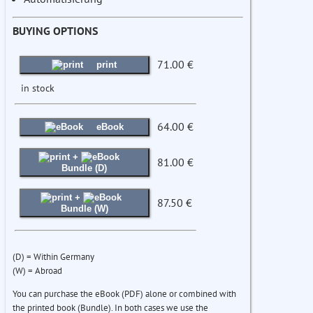
BUYING OPTIONS
71.00 €
print
in stock
64.00 €
eBook
+
81.00 €
Bundle (D)
+
87.50 €
Bundle (W)
(D) = Within Germany
(W) = Abroad
You can purchase the eBook (PDF) alone or combined with
the printed book (Bundle). In both cases we use the