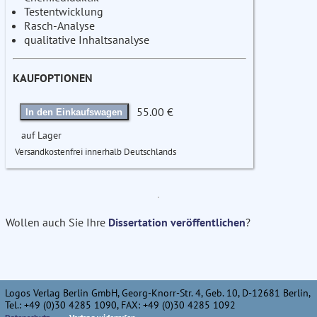
Testentwicklung
Rasch-Analyse
qualitative Inhaltsanalyse
KAUFOPTIONEN
55.00 €
In den Einkaufswagen
auf Lager
Versandkostenfrei innerhalb Deutschlands
Wollen auch Sie Ihre
Dissertation veröffentlichen
?
Logos Verlag Berlin GmbH, Georg-Knorr-Str. 4, Geb. 10, D-12681 Berlin,
Tel.: +49 (0)30 4285 1090, FAX: +49 (0)30 4285 1092