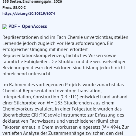
355 Seiten, Erscheinungsjahr: 2026
Preis: 55.00 €
https://doi.org/10.30819/6074
PDF – OpenAccess
Repräsentationen sind im Fach Chemie unverzichtbar, stellen
Lernende jedoch zugleich vor Herausforderungen. Ein
erfolgreicher Umgang mit ihnen erfordert
Repräsentationskompetenzen, fachliches Wissen sowie
räumliche Fähigkeiten. Die Struktur und die wechselseitigen
Beziehungen dieser drei Faktoren sind bislang jedoch nicht
hinreichend untersucht.
Im Rahmen des vorliegenden Projekts wurde zunächst das
Chemical Representation Inventory: Translation,
Interpretation, Construction (CRI:TIC) entwickelt und anhand
einer Stichprobe von
N
= 185 Studierenden aus einem
Chemievorkurs evaluiert. In einer Folgestudie wurden das
überarbeitete CRI:TIC sowie Instrumente zur Erfassung des
deklarativen Fachwissens und verschiedener räumlicher
Faktoren erneut in Chemievorkursen eingesetzt (
N
= 494). Zur
vertieften Analyse der Zusammenhänge zwischen den drei