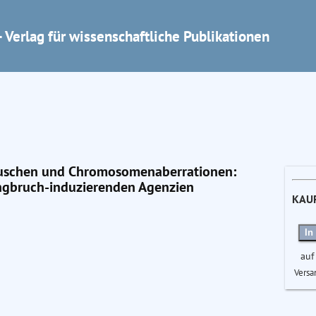
 Verlag für wissenschaftliche Publikationen
auschen und Chromosomenaberrationen:
ngbruch-induzierenden Agenzien
KAU
In
auf
Versa