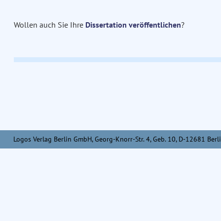
Wollen auch Sie Ihre
Dissertation veröffentlichen
?
Logos Verlag Berlin GmbH, Georg-Knorr-Str. 4, Geb. 10, D-12681 Berli