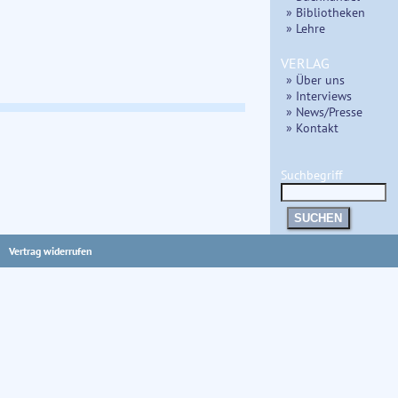
» Bibliotheken
» Lehre
VERLAG
» Über uns
» Interviews
» News/Presse
» Kontakt
Suchbegriff
SUCHEN
Vertrag widerrufen