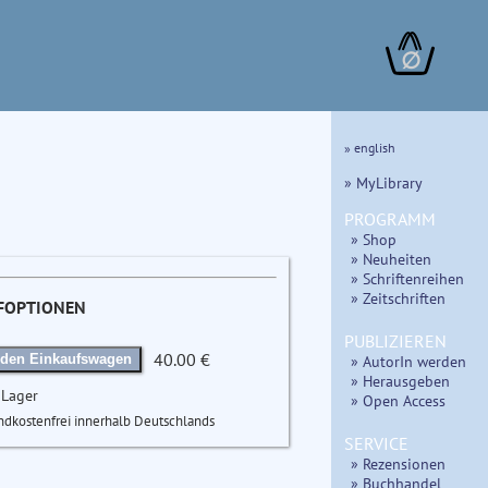
∅
» english
» MyLibrary
PROGRAMM
» Shop
» Neuheiten
» Schriftenreihen
» Zeitschriften
FOPTIONEN
PUBLIZIEREN
40.00 €
» AutorIn werden
 den Einkaufswagen
» Herausgeben
 Lager
» Open Access
ndkostenfrei innerhalb Deutschlands
SERVICE
» Rezensionen
» Buchhandel