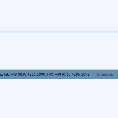
n,
Tel.: +49 (0)30 4285 1090, FAX: +49 (0)30 4285 1092
Datenschutz