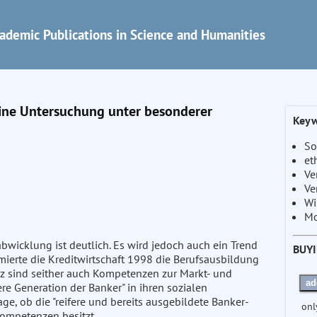
ademic Publications in Science and Humanities
ine Untersuchung unter besonderer
Keyw
So
et
Ve
Ve
Wi
Mo
bwicklung ist deutlich. Es wird jedoch auch ein Trend
BUY
mierte die Kreditwirtschaft 1998 die Berufsausbildung
sind seither auch Kompetenzen zur Markt- und
ad
re Generation der Banker" in ihren sozialen
age, ob die "reifere und bereits ausgebildete Banker-
onl
Kompetenzen besitzt.