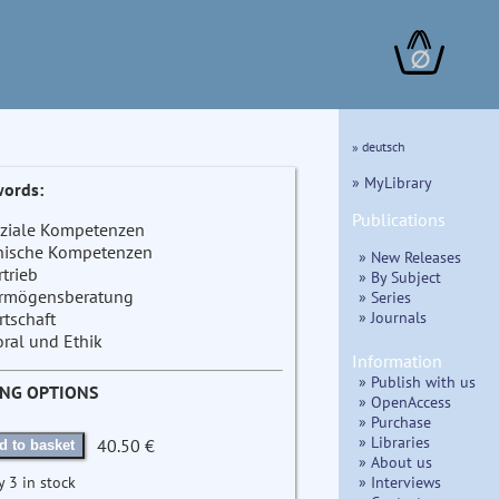
∅
» deutsch
» MyLibrary
ords:
Publications
ziale Kompetenzen
hische Kompetenzen
» New Releases
rtrieb
» By Subject
rmögensberatung
» Series
» Journals
rtschaft
ral und Ethik
Information
» Publish with us
ING OPTIONS
» OpenAccess
» Purchase
» Libraries
40.50 €
d to basket
» About us
» Interviews
y 3 in stock