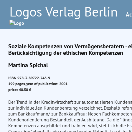
Logos Verlag Berlin
– Ac
Soziale Kompetenzen von Vermögensberatern - e
Berücksichtigung der ethischen Kompetenzen
Martina Spichal
ISBN 978-3-89722-743-9
199 pages, year of publication: 2001
price: 40.50 €
Der Trend in der Kreditwirtschaft zur automatisierten Kundena
zur individuellen Kundenberatung verzeichnet. Deshalb refor
zum Bankkaufmann/ zur Bankkauffrau: Neben Fachkompetenz 
Kundenorientierung Bestandteil der Ausbildung. Da die "jünge
Kompetenzen ausgebildet und trainiert wird, stellt sich die Fr
Generation" ebenfalls ein entsprechendes Potential sozialer 