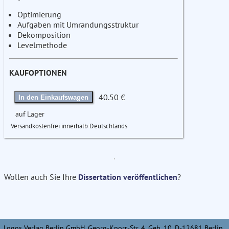
Optimierung
Aufgaben mit Umrandungsstruktur
Dekomposition
Levelmethode
KAUFOPTIONEN
40.50 €
In den Einkaufswagen
auf Lager
Versandkostenfrei innerhalb Deutschlands
Wollen auch Sie Ihre
Dissertation veröffentlichen
?
Logos Verlag Berlin GmbH, Georg-Knorr-Str. 4, Geb. 10, D-12681 Berlin,