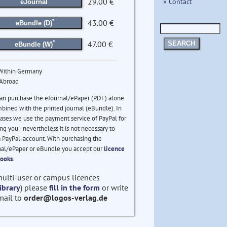
» Contact
29.00 €
eJournal
*
43.00 €
eBundle (D)
*
47.00 €
SEARCH
eBundle (W)
 Within Germany
 Abroad
an purchase the eJournal/ePaper (PDF) alone
bined with the printed journal (eBundle). In
ases we use the payment service of PayPal for
ng you - nevertheless it is not necessary to
 PayPal-account. With purchasing the
nal/ePaper or eBundle you accept our
licence
Books
.
multi-user or campus licences
ibrary
) please
fill in the form
or write
mail to
order@logos-verlag.de