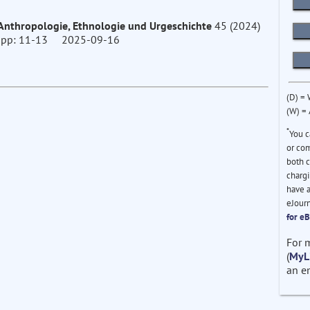
r Anthropologie, Ethnologie und Urgeschichte
45 (2024)
p: 11-13 2025-09-16
(D) =
(W) =
*
You c
or com
both c
chargi
have a
eJour
for e
For 
(
MyL
an e