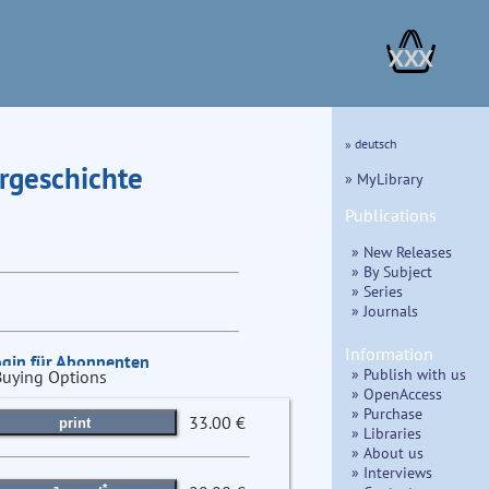
XXX
» deutsch
Urgeschichte
» MyLibrary
Publications
» New Releases
» By Subject
» Series
» Journals
Information
ogin für Abonnenten
» Publish with us
Buying Options
» OpenAccess
» Purchase
33.00 €
print
» Libraries
» About us
» Interviews
*