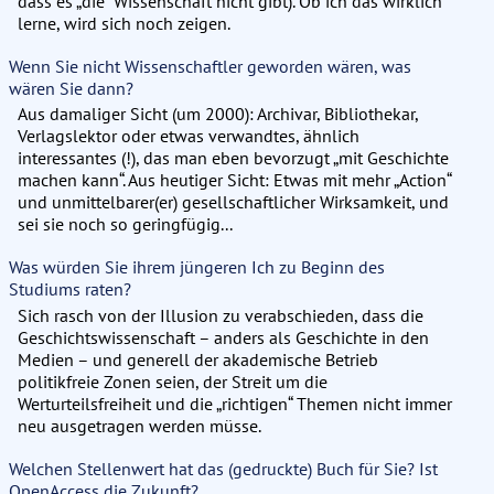
dass es „die“ Wissenschaft nicht gibt). Ob ich das wirklich
lerne, wird sich noch zeigen.
Wenn Sie nicht Wissenschaftler geworden wären, was
wären Sie dann?
Aus damaliger Sicht (um 2000): Archivar, Bibliothekar,
Verlagslektor oder etwas verwandtes, ähnlich
interessantes (!), das man eben bevorzugt „mit Geschichte
machen kann“. Aus heutiger Sicht: Etwas mit mehr „Action“
und unmittelbarer(er) gesellschaftlicher Wirksamkeit, und
sei sie noch so geringfügig...
Was würden Sie ihrem jüngeren Ich zu Beginn des
Studiums raten?
Sich rasch von der Illusion zu verabschieden, dass die
Geschichtswissenschaft – anders als Geschichte in den
Medien – und generell der akademische Betrieb
politikfreie Zonen seien, der Streit um die
Werturteilsfreiheit und die „richtigen“ Themen nicht immer
neu ausgetragen werden müsse.
Welchen Stellenwert hat das (gedruckte) Buch für Sie? Ist
OpenAccess die Zukunft?