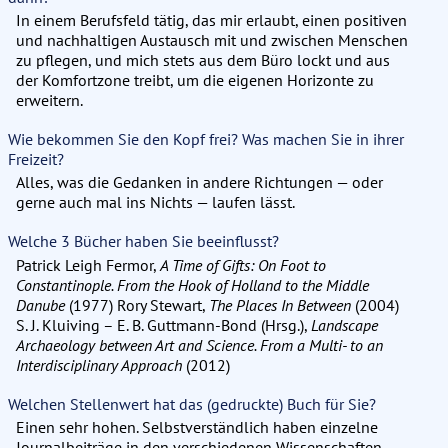
In einem Berufsfeld tätig, das mir erlaubt, einen positiven
und nachhaltigen Austausch mit und zwischen Menschen
zu pflegen, und mich stets aus dem Büro lockt und aus
der Komfortzone treibt, um die eigenen Horizonte zu
erweitern.
Wie bekommen Sie den Kopf frei? Was machen Sie in ihrer
Freizeit?
Alles, was die Gedanken in andere Richtungen — oder
gerne auch mal ins Nichts — laufen lässt.
Welche 3 Bücher haben Sie beeinflusst?
Patrick Leigh Fermor,
A Time of Gifts: On Foot to
Constantinople. From the Hook of Holland to the Middle
Danube
(1977) Rory Stewart,
The Places In Between
(2004)
S. J. Kluiving – E. B. Guttmann-Bond (Hrsg.),
Landscape
Archaeology between Art and Science. From a Multi- to an
Interdisciplinary Approach
(2012)
Welchen Stellenwert hat das (gedruckte) Buch für Sie?
Einen sehr hohen. Selbstverständlich haben einzelne
Journalbeiträge in den verschiedenen Wissenschaften